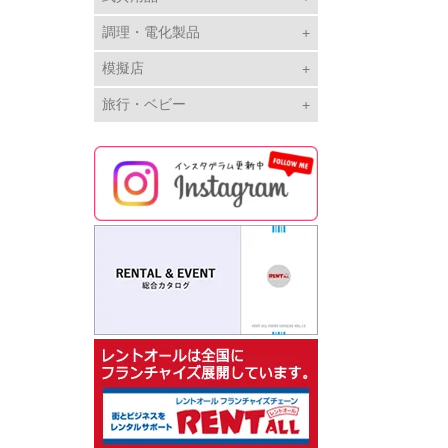
調理・電化製品
模擬店
旅行・ベビー