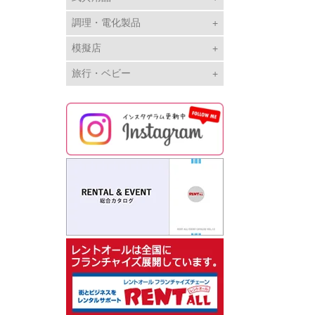
調理・電化製品
模擬店
旅行・ベビー