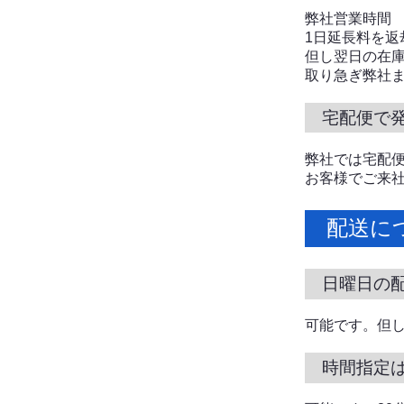
弊社営業時間 
1日延長料を返
但し翌日の在
取り急ぎ弊社
宅配便で
弊社では宅配
お客様でご来
配送に
日曜日の
可能です。但
時間指定