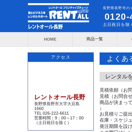
長野県長野市の
0120-
土日祝日を除く
商品一覧
HOME
よくあ
アクセス
レンタル
見積依頼（お
レントオール長野
見積（お問合
商品が決まっ
長野県長野市大字大豆島
↓
1660
TEL
026-222-6611
お見積りご提
営業時間：9：00～17：00
在庫・スケジ
（土日祝日を除く）
発注期限を設