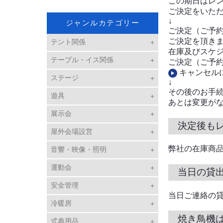
この期日はレ
ご決定をいた
↓
ジャンルカテゴリー
ご決定（ご予
ご決定を頂き
テント関係
在庫及びスケ
テーブル・イス関係
ご決定（ご予
キャンセル
ステージ
↓
その後のお手
遊具
あとは変更が
展示会
決定後も
屋外会場設営
弊社の在庫商
音響・映像・照明
運動会
当日の貸
安全管理
当日ご連絡の
冷暖房
焼き鳥機
式典用品