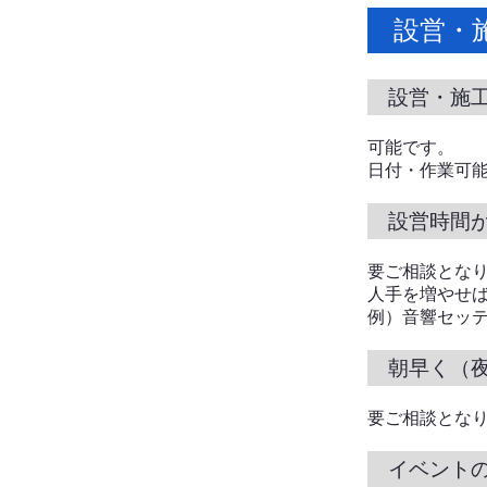
設営・
設営・施
可能です。
日付・作業可
設営時間
要ご相談とな
人手を増やせ
例）音響セッテ
朝早く（
要ご相談とな
イベント