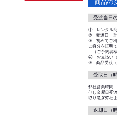
商品の
受渡当日
① レンタル
② 受渡日 営
③ 初めてご
ご身分を証明で
（ご予約者様
④ お支払い
⑤ 商品受渡
受取日（
弊社営業時間 
但し金曜日受
取り急ぎ弊社
返却日（