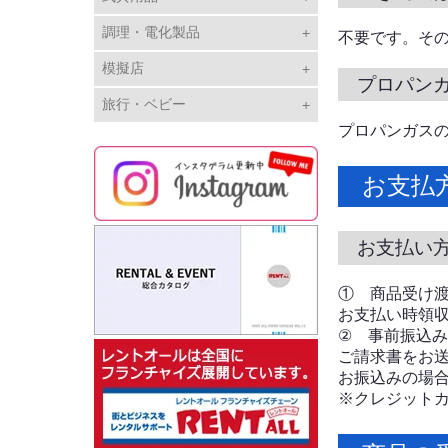
調理・電化製品
不要です。そ
模擬店
プロパン
旅行・ベビー
プロパンガス
お支払
お支払い
① 商品受け
お支払い時領
② 事前振込み
ご請求書をお
お振込みの場
※クレジット