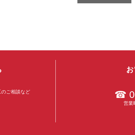
ら
お
工のご相談など
☎
0
営業時