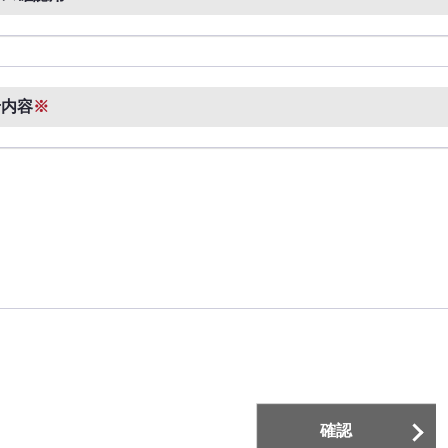
せ内容
※