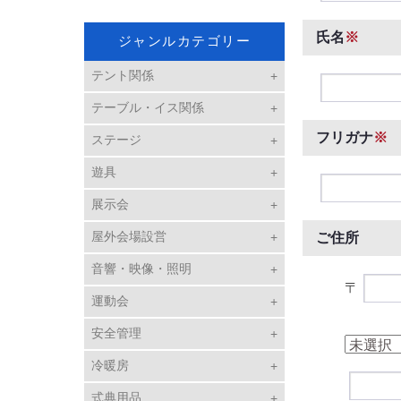
氏名
※
ジャンルカテゴリー
テント関係
テーブル・イス関係
フリガナ
※
ステージ
遊具
展示会
屋外会場設営
ご住所
音響・映像・照明
〒
運動会
安全管理
冷暖房
式典用品