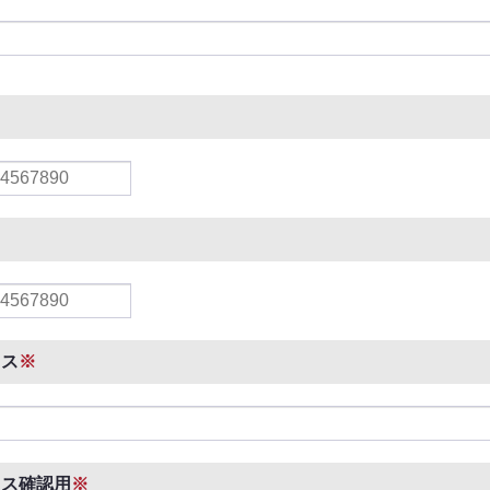
レス
※
レス確認用
※