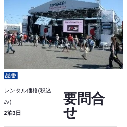
品番
レンタル価格(税込
要問合
み)
せ
2泊3日