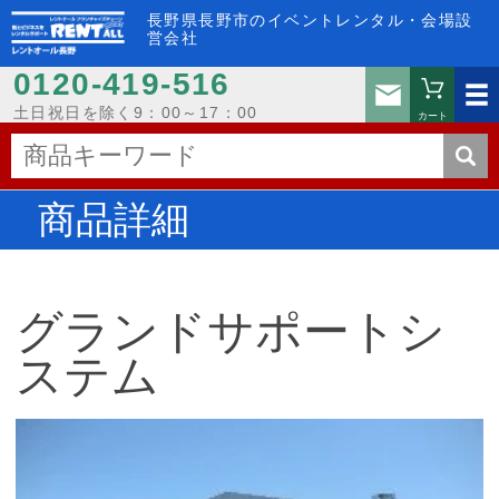
長野県長野市のイベントレンタル・会場設
営会社
0120-419-516
お問い
土日祝日を除く9：00～17：00
カート
商品詳細
グランドサポートシ
ステム