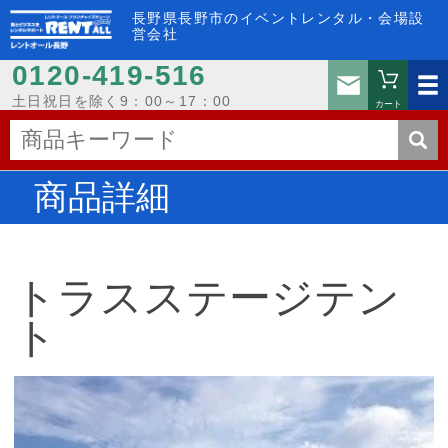
長野県長野市のイベントレンタル・会場設
営会社
0120-419-516
お問い
土日祝日を除く9：00～17：00
カート
商品詳細
トラスステージテン
ト