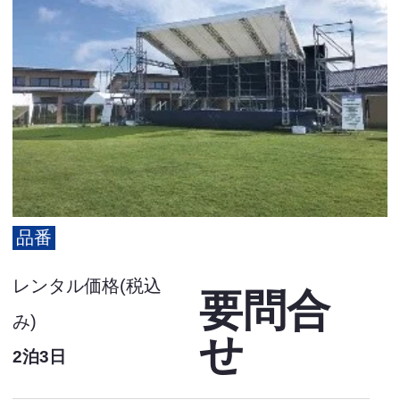
品番
レンタル価格(税込
要問合
み)
せ
2泊3日