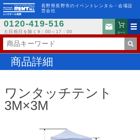
長野県長野市のイベントレンタル・会場設
営会社
0120-419-516
お問い
土日祝日を除く9：00～17：00
カート
商品詳細
ワンタッチテント
3M×3M