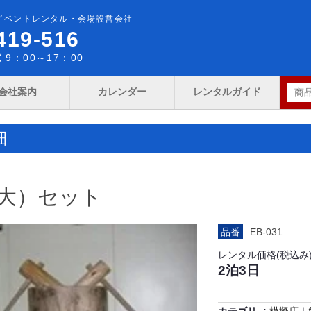
イベントレンタル・会場設営会社
419-516
9：00～17：00
会社案内
カレンダー
レンタルガイド
細
大）セット
品番
EB-031
レンタル価格(税込み
2泊3日