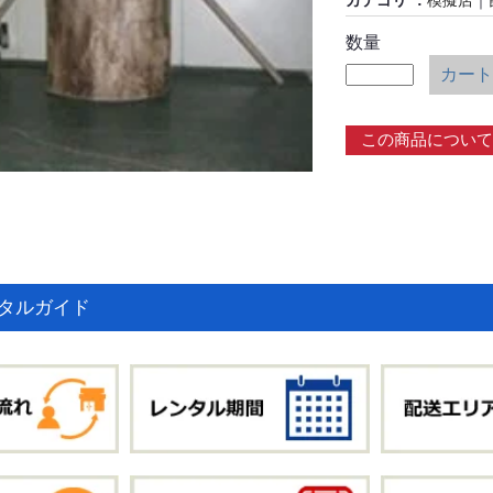
カテゴリ
模擬店
｜
数量
カート
この商品について
タルガイド