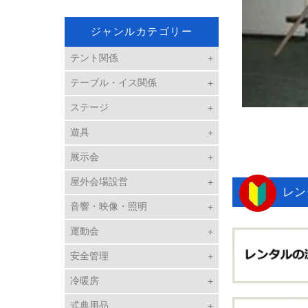
ジャンルカテゴリー
テント関係
テーブル・イス関係
ステージ
遊具
展示会
屋外会場設営
レン
音響・映像・照明
運動会
安全管理
冷暖房
式典用品