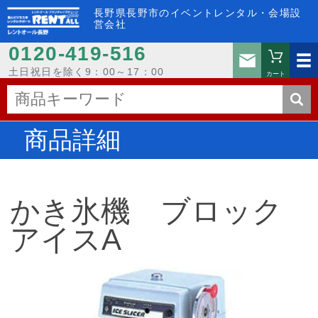
長野県長野市のイベントレンタル・会場設
営会社
0120-419-516
お問い
土日祝日を除く9：00～17：00
カート
商品詳細
かき氷機 ブロック
アイスA