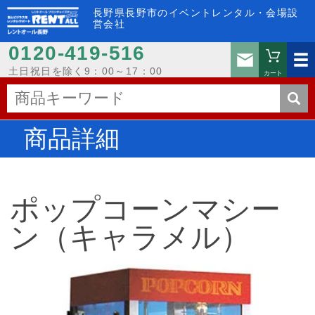
長野県長野市のイベントレンタル・会場設
営会社
0120-419-516
お問い
土日祝日を除く9：00～17：00
カート
商品詳細
ポップコーンマシー
ン（キャラメル）