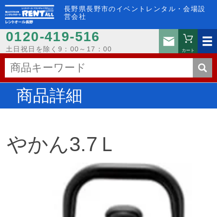
長野県長野市のイベントレンタル・会場設
営会社
0120-419-516
お問い
土日祝日を除く9：00～17：00
カート
商品詳細
やかん3.7Ｌ