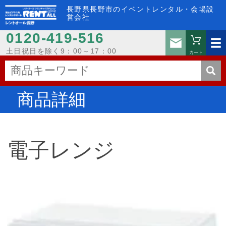
長野県長野市のイベントレンタル・会場設
営会社
0120-419-516
お問い
土日祝日を除く9：00～17：00
カート
商品詳細
電子レンジ