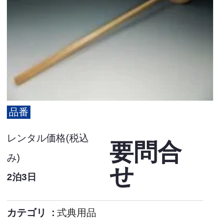
品番
レンタル価格(税込
要問合
み)
せ
2泊3日
カテゴリ
式典用品