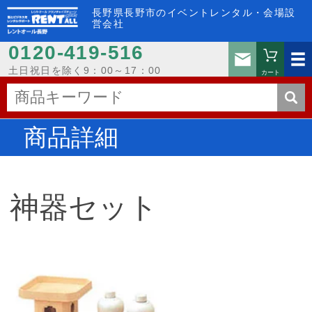
長野県長野市のイベントレンタル・会場設
営会社
0120-419-516
お問い
土日祝日を除く9：00～17：00
カート
商品詳細
神器セット