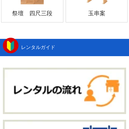
祭壇 四尺三段
玉串案
レンタルガイド