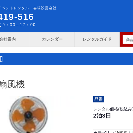
イベントレンタル・会場設営会社
419-516
9：00～17：00
会社案内
カレンダー
レンタルガイド
細
扇風機
品番
レンタル価格(税込み
2泊3日