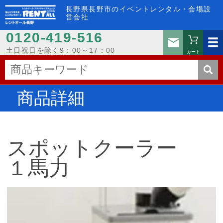
長野県長野市のイベントレンタル・会場設
営会社
0120-419-516
お問い
土日祝日を除く9：00～17：00
カート
商品詳細
スポットクーラー
１馬力