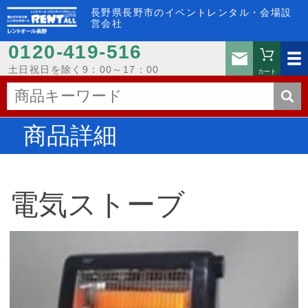
長野県長野市のイベントレンタル・会場設
営会社
0120-419-516
お問い
土日祝日を除く9：00～17：00
カート
商品詳細
電気ストーブ