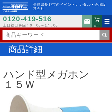
長野県長野市のイベントレンタル・会場設
営会社
0120-419-516
お問い
土日祝日を除く9：00～17：00
カート
商品詳細
ハンド型メガホン
１５Ｗ