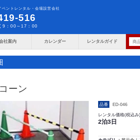
イベントレンタル・会場設営会社
419-516
9：00～17：00
会社案内
カレンダー
レンタルガイド
細
コーン
品番
ED-046
レンタル価格(税込み
2泊3日