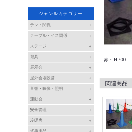
ジャンルカテゴリー
テント関係
テーブル・イス関係
ステージ
遊具
赤・Ｈ700
展示会
屋外会場設営
関連商品
音響・映像・照明
運動会
安全管理
冷暖房
式典用品