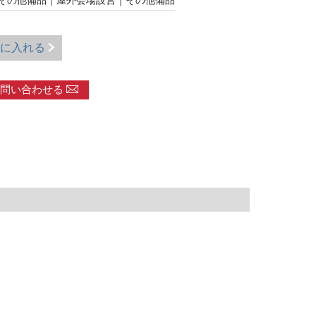
その他備品
｜
屋外会場設営
｜
その他備品
に入れる
問い合わせる