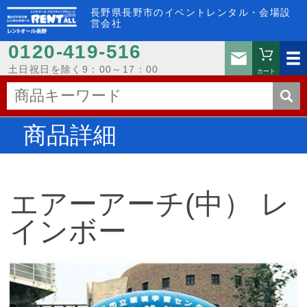
長野県長野市のイベントレンタル・会場設
営会社
0120-419-516
お問い
土日祝日を除く9：00～17：00
カート
商品詳細
エアーアーチ(中） レ
インボー