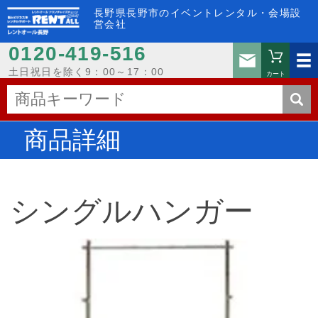
長野県長野市のイベントレンタル・会場設
営会社
0120-419-516
お問い
土日祝日を除く9：00～17：00
カート
商品詳細
シングルハンガー