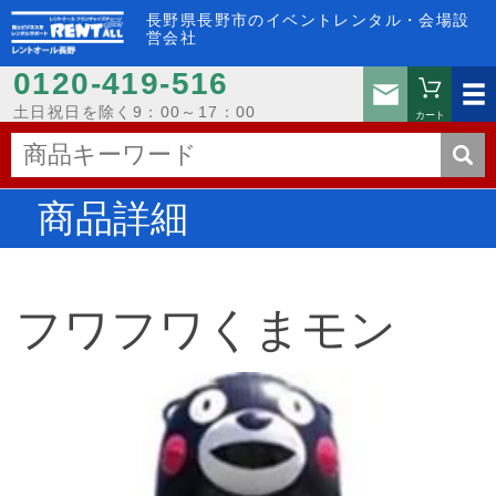
長野県長野市のイベントレンタル・会場設
営会社
0120-419-516
お問い
土日祝日を除く9：00～17：00
カート
商品詳細
フワフワくまモン