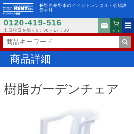
長野県長野市のイベントレンタル・会場設
営会社
0120-419-516
お問い
土日祝日を除く9：00～17：00
カート
商品詳細
樹脂ガーデンチェア