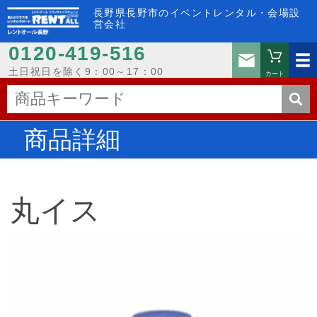
長野県長野市のイベントレンタル・会場設
営会社
0120-419-516
お問い
土日祝日を除く9：00～17：00
カート
商品詳細
丸イス