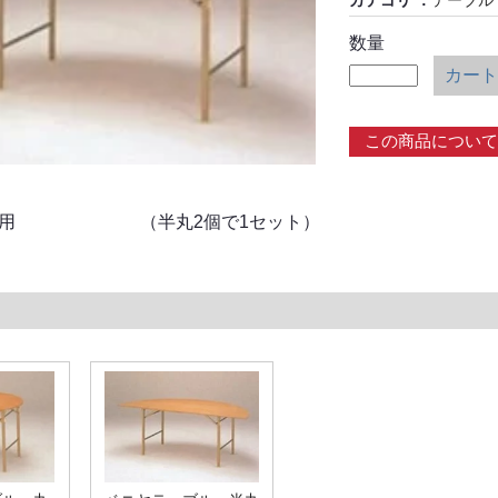
カテゴリ
テーブル
数量
カート
この商品について
×H700用 （半丸2個で1セット）