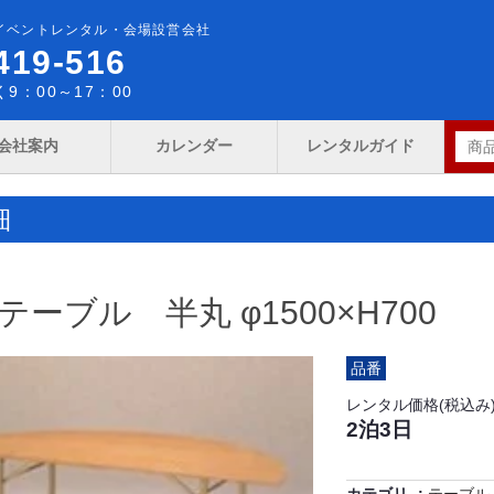
イベントレンタル・会場設営会社
419-516
9：00～17：00
会社案内
カレンダー
レンタルガイド
細
ーブル 半丸 φ1500×H700
品番
レンタル価格(税込み
2泊3日