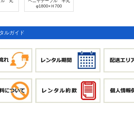
ブル 丸
ベニヤテーブル 半丸
φ1800×Ｈ700
タルガイド