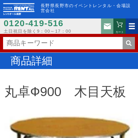
長野県長野市のイベントレンタル・会場設
営会社
0120-419-516
お問い
土日祝日を除く9：00～17：00
カート
商品詳細
丸卓Ф900 木目天板