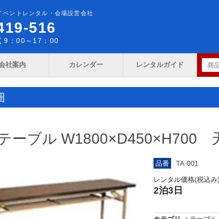
イベントレンタル・会場設営会社
419-516
9：00～17：00
会社案内
カレンダー
レンタルガイド
細
ーブル W1800×D450×H700
品番
TA-001
レンタル価格(税込み
2泊3日