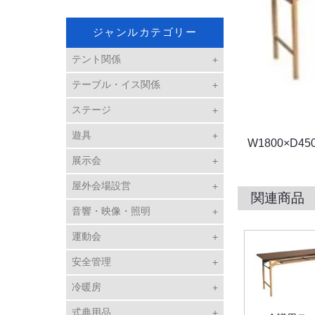
ジャンルカテゴリー
テント関係
テーブル・イス関係
ステージ
遊具
W1800×D45
展示会
屋外会場設営
関連商品
音響・映像・照明
運動会
安全管理
冷暖房
式典用品