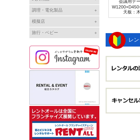
会議用テ
W1200×D45
調理・電化製品
天板：
模擬店
旅行・ベビー
レン