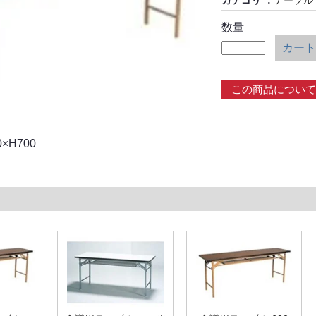
カテゴリ
テーブル
数量
カート
この商品について
0×H700