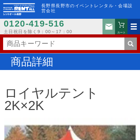
長野県長野市のイベントレンタル・会場設
営会社
0120-419-516
お問い
土日祝日を除く9：00～17：00
カート
商品詳細
ロイヤルテント
2K×2K