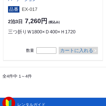
品番
EX-017
7,260円
2泊3日
(税込み)
三つ折りＷ1800×Ｄ400×Ｈ1720
カートに入れる
数量
全4件中 1～4件
レンタルガイド