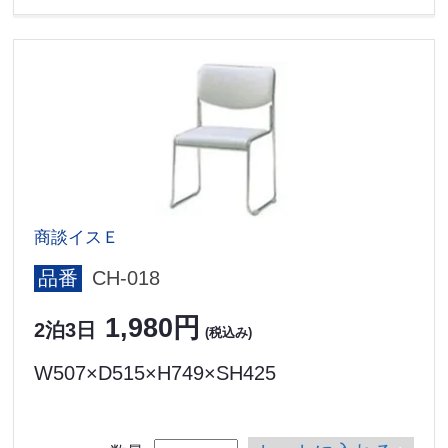
商談イスＥ
品番
CH-018
1,980円
2泊3日
(税込み)
W507×D515×H749×SH425