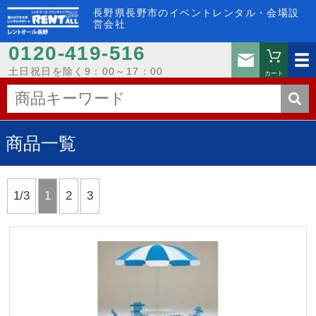
長野県長野市のイベントレンタル・会場設
営会社
0120-419-516
お問い
土日祝日を除く9：00～17：00
カート
商品一覧
1/3
1
2
3